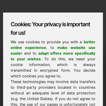
Cookies: Your privacy is important
for us!
We use cookies to provide you with a
better
online experience
, to
make website use
Domaininformation
easier
and to
adapt offers more specifically
to your wishes
. To do this, we need your
Domaininformation | Shqiptare
cookie information, which is always
transmitted in encrypted form. You decide
Cmim i vecante: 5.000,00 Euro (pa TVSH)
which cookies you agree to.
RE
These technologies may involve data transfers
Zbuloni më shumë domene tërheqëse në Find-Your-
to third-party providers located in countries
Domain.eu
without an adequate level of data protection
zbuloni ->
(e.g. the United States). If you do not agree to
this, the use of our pages is unfortunately not