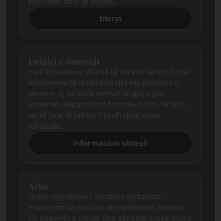
partnerët tanë të shitjes.
blerja
Detajet e domenit
Falë opsioneve shumë të mira të kërkimit dhe
kontakteve të drejtpërdrejta me pronarin e
domain-it, ne kemi njohuri të gjera për
domenin, veçanërisht historikun e tij, të cilin
do të jemi të lumtur t'ju ofrojmë sipas
kërkesës.
informacion shtesë
Arka
Si një regjistrues i miratuar zyrtarisht,
Frankcom ka qasje të drejtpërdrejtë teknike
në domenin e ofruar dhe për këtë arsye mund