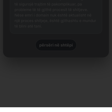
të sigurojë trajtim të pakomplikuar, pa
probleme të të gjithë procesit të shitjeve.
Nëse emri i domain nuk është aktualisht në
një proces shitjeje, është gjithashtu e mundur
të blini atë tani.
përsëri në shtëpi